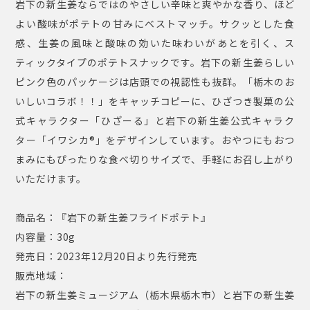
岩下の新生姜ならではのやさしい辛味と爽やかな香り、ほど
よい酸味がポテトの甘みにベストマッチ。サクッとした食
感、生姜の風味と酸味の効いた味わいがあとを引く、ス
ティックタイプのポテトスナックです。岩下の新生姜らしい
ピンク色のパッケージは店頭での視認性も抜群。「栃木のお
いしいコラボ！！」をキャッチコピーに、ひざつき製菓の公
式キャラクター「ひざーる」と岩下の新生姜公式キャラク
ター「イワシカ®」をデザインしています。おやつにもおつ
まみにもぴったりな食べ切りサイズで、手軽にお召し上がり
いただけます。
商品名：『岩下の新生姜フライドポテト』
内容量：30g
発売⽇：2023年12月20⽇より先行発売
販売地域：
岩下の新生姜ミュージアム（栃木県栃木市）と岩下の新生姜