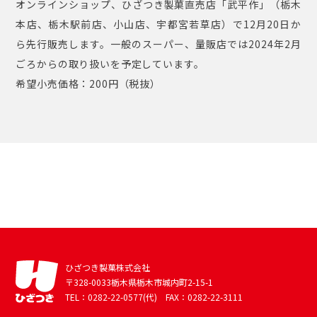
オンラインショップ、ひざつき製菓直売店「武平作」（栃木
本店、栃木駅前店、小山店、宇都宮若草店）で12月20日か
ら先行販売します。一般のスーパー、量販店では2024年2月
ごろからの取り扱いを予定しています。
希望⼩売価格：200円（税抜）
NEWS ⼀覧へ
ひざつき製菓株式会社
〒328-0033栃木県栃木市城内町2-15-1
TEL：0282-22-0577(代) FAX：0282-22-3111