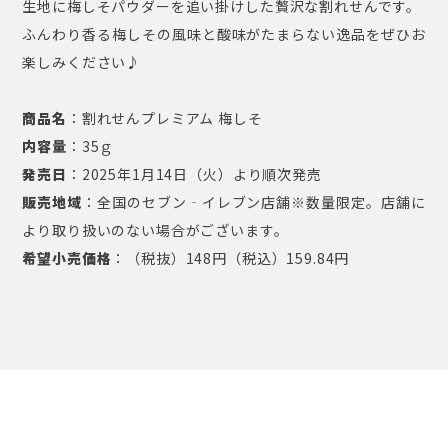
生地に梅しそパウダーを追い掛けした贅沢な割れせんです。
ふんわり香る梅しその風味と酸味がたまらない逸品をぜひお
楽しみください♪
商品名
：割れせんプレミアム 梅しそ
内容量
：35ｇ
発売⽇
：2025年1⽉14⽇（火）より順次発売
販売地域
：全国のセブン‐イレブン店舗※数量限定。店舗に
より取り扱いのない場合がございます。
希望⼩売価格
：（税抜）148円（税込）159.84円
NEWS ⼀覧へ