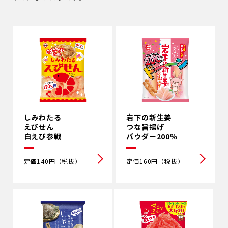
しみわたる
岩下の新⽣姜
えびせん
つな旨揚げ
⽩えび参戦
パウダー200％
定価140円（税抜）
定価160円（税抜）